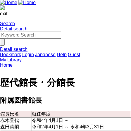
exit
Search
Detail search
Detail search
Bookmark
Login
Japanese
Help
Guest
My Library
Home
歴代館長・分館長
附属図書館長
館長氏名
就任年度
赤木登代
令和4年4月1日 ～
森田英嗣
令和2年4月1日 ～ 令和4年3月31日