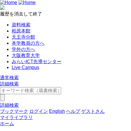
履歴を消去して終了
資料検索
柏原本館
天王寺分館
本学教員の方へ
学外の方へ
大阪教育大学
みらいICT先導センター
Live Campus
通常検索
詳細検索
詳細検索
ブックマーク
ログイン
English
ヘルプ
ゲストさん
マイライブラリ
ホーム