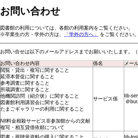
お問い合わせ
図書館の利用については、各館の利用案内をご覧ください。
※卒業生の方・学外の方は、
「学外の方へ」
をご覧ください
お問い合せは以下のメールアドレスまでお願いいたします。（
お問い合わせ内容
係名
メー
閲覧・貸出・複写に関すること
延滞本督促に関すること
参考調査に関すること
所蔵調査に関すること
lib-se
他機関訪問（紹介状）に関すること
サービス係
＠bur.
図書館利用講習会に関すること
たまごギャラリーの利用に関すること
NII料金相殺サービス非参加館からの文献
複写・相互貸借依頼について
図書・視聴覚資料の購入に関すること
lib-to