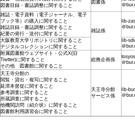
図書係
＠bur.
図書目録・書誌調整に関すること
雑誌・電子資料（電子ジャーナル、電子
ブック等）の購入に関すること
lib-za
＠bur.
雑誌目録・書誌調整に関すること
雑誌係
紀要の発行・送付に関すること
大阪教育大学リポジトリに関すること
lib-sd
＠bur.
デジタルコレクションに関すること
附属図書館ウェブサイト・公式X(旧
tosyo
Tiwtter)に関すること
総務企画係
＠bur.
その他 図書館に関すること
天王寺分館の
閲覧・貸出・複写に関すること
延滞本督促に関すること
天王寺分館
lib-bu
参考調査に関すること
＠bur.
サービス係
所蔵調査に関すること
他機関訪問（紹介状）に関すること
図書館利用講習会に関すること