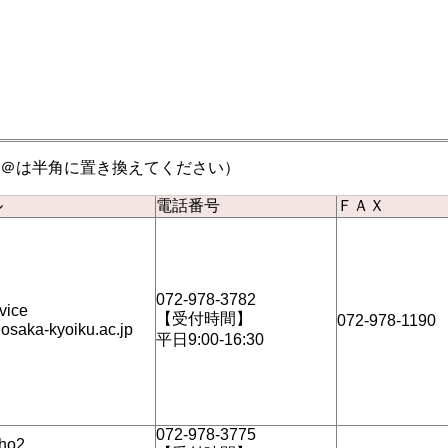
。
＠は半角に置き換えてください）
ル
電話番号
ＦＡＸ
072-978-3782
rvice
【受付時間】
072-978-1190
osaka-kyoiku.ac.jp
平日9:00-16:30
072-978-3775
sho2