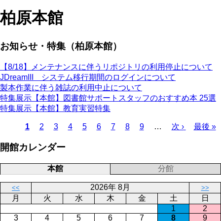
柏原本館
お知らせ・特集（柏原本館）
【8/18】メンテナンスに伴うリポジトリの利用停止について
JDreamIII システム移行期間のログインについて
製本作業に伴う雑誌の利用中止について
特集展示【本館】図書館サポートスタッフのおすすめ本 25選
特集展示【本館】教育実習特集
Page
Page
Page
Page
Page
Page
Page
Page
カ
1
2
3
4
5
6
7
8
9
…
次
次 ›
最
最後 »
レ
ペ
終
ペ
開館カレンダー
ン
ー
ペ
ー
ト
ジ
ー
ジ
ペ
ジ
送
本館
分館
ー
り
2026年 8月
<<
>>
ジ
月
火
水
木
金
土
日
1
2
3
4
5
6
7
8
9