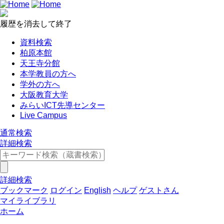
履歴を消去して終了
資料検索
柏原本館
天王寺分館
本学教員の方へ
学外の方へ
大阪教育大学
みらいICT先導センター
Live Campus
通常検索
詳細検索
詳細検索
ブックマーク
ログイン
English
ヘルプ
ゲストさん
マイライブラリ
ホーム