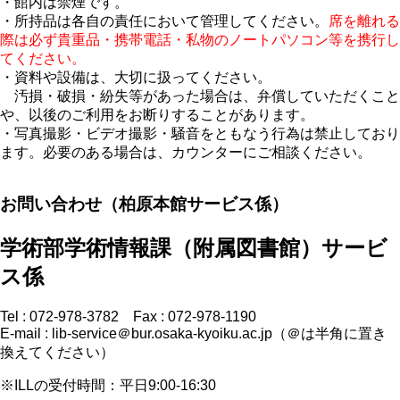
・館内は禁煙です。
・所持品は各自の責任において管理してください。
席を離れる
際は必ず貴重品・携帯電話・私物のノートパソコン等を携行し
てください。
・資料や設備は、大切に扱ってください。
汚損・破損・紛失等があった場合は、弁償していただくこと
や、以後のご利用をお断りすることがあります。
・写真撮影・ビデオ撮影・騒音をともなう行為は禁止しており
ます。必要のある場合は、カウンターにご相談ください。
お問い合わせ（柏原本館サービス係）
学術部学術情報課（附属図書館）サービ
ス係
Tel : 072-978-3782 Fax : 072-978-1190
E-mail : lib-service＠bur.osaka-kyoiku.ac.jp（＠は半角に置き
換えてください）
※ILLの受付時間：平日9:00-16:30