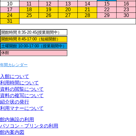
10
11
12
13
14
15
16
17
18
19
20
21
22
23
24
25
26
27
28
29
30
31
年間カレンダー
入館について
利用時間について
資料の閲覧について
資料の複写について
紹介状の発行
利用マナーについて
館内施設の利用
パソコン・プリンタの利用
館内案内図