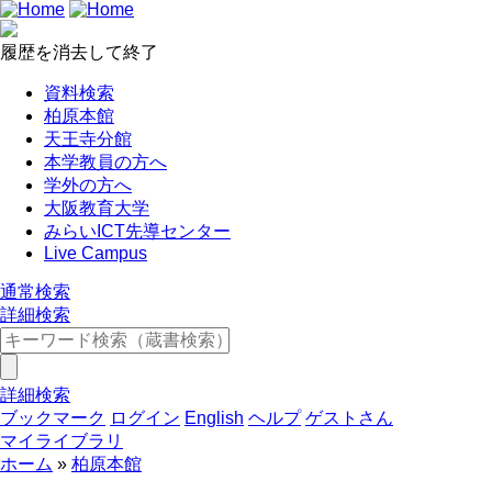
履歴を消去して終了
資料検索
柏原本館
天王寺分館
本学教員の方へ
学外の方へ
大阪教育大学
みらいICT先導センター
Live Campus
通常検索
詳細検索
詳細検索
ブックマーク
ログイン
English
ヘルプ
ゲストさん
マイライブラリ
ホーム
柏原本館