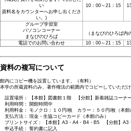
い
10：00～21：15
1
資料名をカウンターへお申し出くださ
い。)
グループ学習室
パソコンコーナー
（まなびのひろば内
まなびのひろば
電話でのお問い合わせ
10：00～21：15
1
資料の複写について
館内にコピー機を設置しています。（有料）
本学の所蔵資料のみ、著作権法の範囲内でコピーしていただけ
設置場所： 【本館】図書館１階 【分館】新着雑誌コーナ
利用時間： 開館時間中
利用料金： モノクロ：１０円/枚 カラー：５０円/枚（本館
支払方法： 現金・生協コピーカード（本館のみ）
プリントサイズ： 【本館】A3・A4・B4・B5 【分館】A3・
申込手続： 誓約書に記入