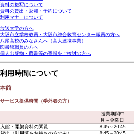
資料の複写について
資料の貸出・返却・予約について
利用マナーについて
放送大学の方へ
大阪市立学校教員・大阪市総合教育センター職員の方へ
八尾高校のみなさんへ（高大連携事業）
図書館職員の方へ
個人出版物・蔵書等の寄贈をご検討の方へ
利用時間について
本館
サービス提供時間（学外者の方）
授業期間中
月～金曜日
入館・開架資料の閲覧
8:45～20:45
貸出（利用証をお持ちの方のみ）
8:45～20:45