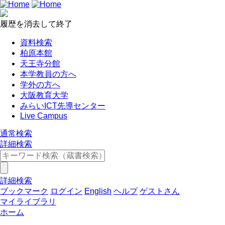
履歴を消去して終了
資料検索
柏原本館
天王寺分館
本学教員の方へ
学外の方へ
大阪教育大学
みらいICT先導センター
Live Campus
通常検索
詳細検索
詳細検索
ブックマーク
ログイン
English
ヘルプ
ゲストさん
マイライブラリ
ホーム