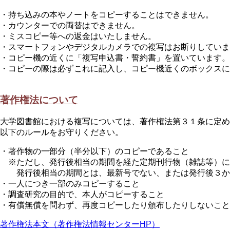
・持ち込みの本やノートをコピーすることはできません。
・カウンターでの両替はできません。
・ミスコピー等への返金はいたしません。
・スマートフォンやデジタルカメラでの複写はお断りしていま
・コピー機の近くに「複写申込書・誓約書」を置いています。
・コピーの際は必ずこれに記入し、コピー機近くのボックスに
著作権法について
大学図書館における複写については、著作権法第３１条に定め
以下のルールをお守りください。
・著作物の一部分（半分以下）のコピーであること
※ただし、発行後相当の期間を経た定期刊行物（雑誌等）に
発行後相当の期間とは、最新号でない、または発行後３か
・一人につき一部のみコピーすること
・調査研究の目的で、本人がコピーすること
・有償無償を問わず、再度コピーしたり頒布したりしないこと
著作権法本文（著作権法情報センターHP）