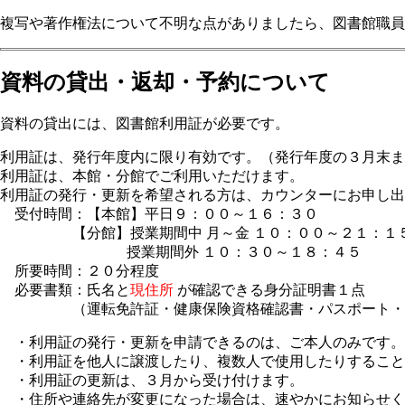
複写や著作権法について不明な点がありましたら、図書館職員
資料の貸出・返却・予約について
資料の貸出には、図書館利用証が必要です。
利用証は、発行年度内に限り有効です。（発行年度の３月末ま
利用証は、本館・分館でご利用いただけます。
利用証の発行・更新を希望される方は、カウンターにお申し出
受付時間：【本館】平日９：００～１６：３０
【分館】授業期間中 月～金 １０：００～２１：１５・
授業期間外 １０：３０～１８：４５
所要時間：２０分程度
必要書類：氏名と
現住所
が確認できる身分証明書１点
（運転免許証・健康保険資格確認書・パスポート・マ
・利用証の発行・更新を申請できるのは、ご本人のみです。
・利用証を他人に譲渡したり、複数人で使用したりすること
・利用証の更新は、３月から受け付けます。
・住所や連絡先が変更になった場合は、速やかにお知らせく