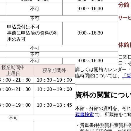
分館
不可
9:00～16:30
サー
不可
申込受付は不可
事前に申込済の資料の利
9:00～16:30
用のみ可
休館
不可
不可
日曜
不可
9:00～16:30
日・
授業期間中
詳しくは開館カレンダー
授業期間外
土曜日
臨時閉館については、
「
3：00～21：30
10：30～19：00
3：00～21：30
10：30～19：00
資料の閲覧につ
3：00～19：00
10：30～18：45
本館・分館の資料を、そ
蔵書検索
で、所蔵館をご
不可
・貴重書(特別資料室資料