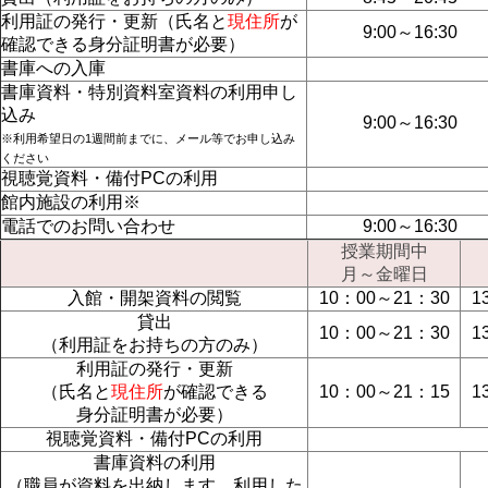
利用証の発行・更新（氏名と
現住所
が
9:00～16:30
確認できる身分証明書が必要）
書庫への入庫
書庫資料・特別資料室資料の利用申し
込み
9:00～16:30
※利用希望日の1週間前までに、メール等でお申し込み
ください
視聴覚資料・備付PCの利用
館内施設の利用※
電話でのお問い合わせ
9:00～16:30
授業期間中
月～金曜日
入館・開架資料の閲覧
10：00～21：30
1
貸出
10：00～21：30
1
（利用証をお持ちの方のみ）
利用証の発行・更新
（氏名と
現住所
が確認できる
10：00～21：15
1
身分証明書が必要）
視聴覚資料・備付PCの利用
書庫資料の利用
（職員が資料を出納します。利用した