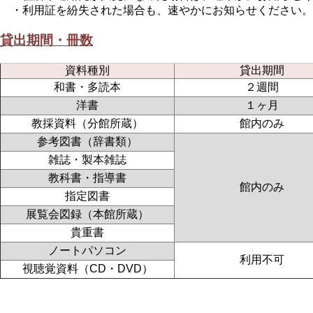
・利用証を紛失された場合も、速やかにお知らせください。
貸出期間・冊数
資料種別
貸出期間
和書・多読本
２週間
洋書
１ヶ月
教採資料（分館所蔵）
館内のみ
参考図書（辞書類）
雑誌・製本雑誌
教科書・指導書
館内のみ
指定図書
展覧会図録（本館所蔵）
貴重書
ノートパソコン
利用不可
視聴覚資料（CD・DVD）