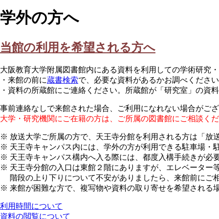
学外の方へ
当館の利用を希望される方へ
大阪教育大学附属図書館内にある資料を利用しての学術研究
・来館の前に
蔵書検索
で、必要な資料があるかお調べください
・資料の所蔵館にご連絡ください。所蔵館が「研究室」の資料
事前連絡なしで来館された場合、ご利用になれない場合がござ
大学・研究機関にご在籍の方は、ご所属の図書館にご相談くだ
※ 放送大学ご所属の方で、天王寺分館を利用される方は「放
※ 天王寺キャンパス内には、学外の方が利用できる駐車場・
※ 天王寺キャンパス構内へ入る際には、都度入構手続きが必
※ 天王寺分館の入口は東館２階にありますが、エレベーター
階段の上り下りについて不安がありましたら、来館前にご
※ 来館が困難な方で、複写物や資料の取り寄せを希望される
利用時間について
資料の閲覧について