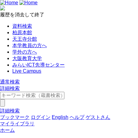
履歴を消去して終了
資料検索
柏原本館
天王寺分館
本学教員の方へ
学外の方へ
大阪教育大学
みらいICT先導センター
Live Campus
通常検索
詳細検索
詳細検索
ブックマーク
ログイン
English
ヘルプ
ゲストさん
マイライブラリ
ホーム