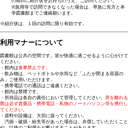
の期日に紹介状をお持ちのうえ、ご訪問ください。
※急用等で訪問できなくなった場合は、早急に先方と本
学図書館までご連絡願います。
※紹介状は、１回の訪問に限り有効です。
利用マナーについて
図書館は公共の空間です。皆が快適に過ごせるように心がけて
ください。
・館内は
食事禁止です。
・飲み物は、ペットボトルや水筒など「ふたが閉まる容器の
み」ご使用いただけます。
・携帯電話での通話はご遠慮ください。
・館内は禁煙です。
・所持品は各自の責任において管理してください。
席を離れる
際は必ず貴重品・携帯電話・私物のノートパソコン等を携行し
てください。
・資料や設備は、大切に扱ってください。
汚損・破損・紛失等があった場合は、弁償していただくこと
や、以後のご利用をお断りすることがあります。