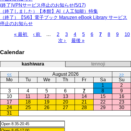
(終了)VPNサービス停止のお知らせ(5/17)
（終了しました）【本館】AI（人工知能）特集
（終了）【5/6】電子ブック Maruzen eBook Library サービス
停止のお知らせ
First
Previous
Page
Page
Page
Page
Page
Current
Page
Page
Pa
« 最初
‹ 前
…
2
3
4
5
6
7
8
9
10
page
page
page
Next
Last
Pagination
次 ›
最後 »
page
page
Calendar
kashiwara
tennoji
August 2026
<<
>>
Mo
Tu
We
Th
Fr
Sa
Su
1
2
3
4
5
6
7
8
9
10
11
12
13
14
15
16
17
18
19
20
21
22
23
24
25
26
27
28
29
30
31