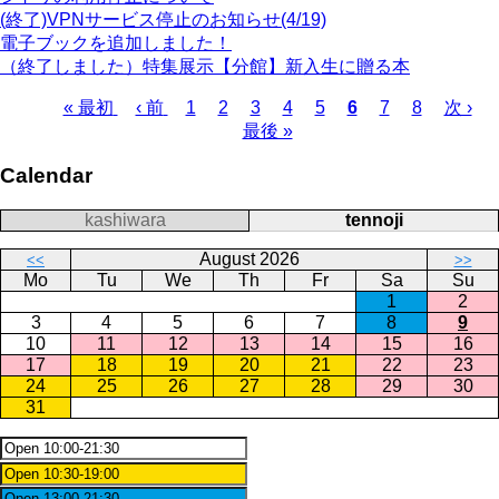
(終了)VPNサービス停止のお知らせ(4/19)
電子ブックを追加しました！
（終了しました）特集展示【分館】新入生に贈る本
First
Previous
Page
Page
Page
Page
Page
Current
Page
Page
Next
L
« 最初
‹ 前
1
2
3
4
5
6
7
8
次 ›
page
page
page
page
Pagination
最後 »
Calendar
kashiwara
tennoji
August 2026
<<
>>
Mo
Tu
We
Th
Fr
Sa
Su
1
2
3
4
5
6
7
8
9
10
11
12
13
14
15
16
17
18
19
20
21
22
23
24
25
26
27
28
29
30
31