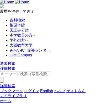
履歴を消去して終了
資料検索
柏原本館
天王寺分館
本学教員の方へ
学外の方へ
大阪教育大学
みらいICT先導センター
Live Campus
通常検索
詳細検索
詳細検索
ブックマーク
ログイン
English
ヘルプ
ゲストさん
マイライブラリ
ホーム