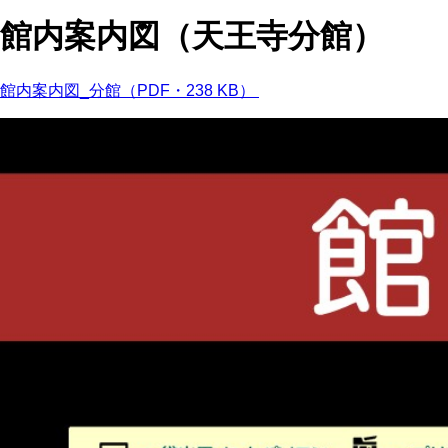
館内案内図（天王寺分館）
館内案内図_分館（PDF・238 KB）