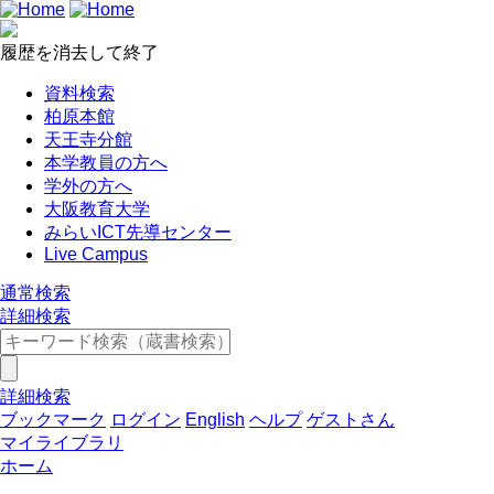
履歴を消去して終了
資料検索
柏原本館
天王寺分館
本学教員の方へ
学外の方へ
大阪教育大学
みらいICT先導センター
Live Campus
通常検索
詳細検索
詳細検索
ブックマーク
ログイン
English
ヘルプ
ゲストさん
マイライブラリ
ホーム