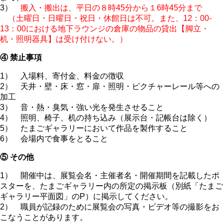
3）
搬入・搬出は、平日の８時45分から１6時45分まで
（土曜日・日曜日・祝日・休館日は不可。また、12：00-
13：00における地下ラウンジの倉庫の物品の貸出【脚立・
机・照明器具】は受け付けない。）
④ 禁止事項
1） 入場料、寄付金、料金の徴収
2） 天井・壁・床・窓・扉・照明・ピクチャーレール等への
加工
3） 音・熱・臭気・強い光を発生させること
4） 照明、椅子、机の持ち込み（展示台・記帳台は除く）
5） たまごギャラリーにおいて作品を製作すること
6） 会場内で食事をとること
⑤ その他
1） 開催中は、展覧会名・主催者名・開催期間を記載したポ
スターを、たまごギャラリー内の所定の掲示板（別紙「たまご
ギャラリー平面図」のP）に掲示してください。
2） 職員が記録のために展覧会の写真・ビデオ等の撮影をお
こなうことがあります。