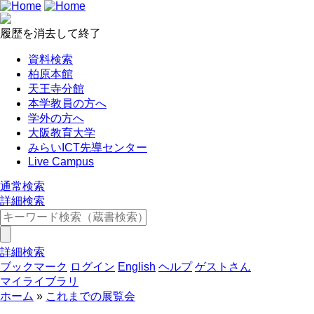
履歴を消去して終了
資料検索
柏原本館
天王寺分館
本学教員の方へ
学外の方へ
大阪教育大学
みらいICT先導センター
Live Campus
通常検索
詳細検索
詳細検索
ブックマーク
ログイン
English
ヘルプ
ゲストさん
マイライブラリ
ホーム
これまでの展覧会