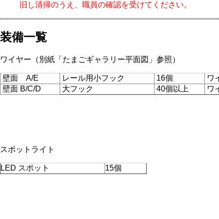
旧し清掃のうえ、職員の確認を受けてください。
装備一覧
ワイヤー（別紙「たまごギャラリー平面図」参照）
壁面 A/E
レール用小フック
16個
ワ
壁面 B/C/D
大フック
40個以上
ワ
スポットライト
LED スポット
15個