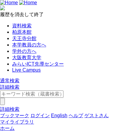
履歴を消去して終了
資料検索
柏原本館
天王寺分館
本学教員の方へ
学外の方へ
大阪教育大学
みらいICT先導センター
Live Campus
通常検索
詳細検索
詳細検索
ブックマーク
ログイン
English
ヘルプ
ゲストさん
マイライブラリ
ホーム