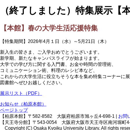
（終了しました）特集展示【
【本館】春の大学生活応援特集
【特集期間】2026年4月１日（水）～5月21日（木）
新入生の皆さま、ご入学おめでとうございます。
新学期、新たなキャンパスライフが始まります。
大学での学び方に関する入門書、お金や時間の管理術、
コミュニケーション術、料理のレシピ本など、
これからの大学生活に役立ちそうな本を集め特集コーナーに展
図書館へぜひお越しください。
展示リスト（PDF）
お知らせ（柏原本館）
ページトップ
【柏原本館】〒582-8582 大阪府柏原市旭ヶ丘4-698-1 |
お問
【天王寺分館】〒543-0054 大阪府大阪市天王寺区南河堀町4-8
Copyright (C) Osaka Kyoiku University Library. All rights rese