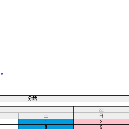
 »
分館
>>
土
日
1
2
8
9