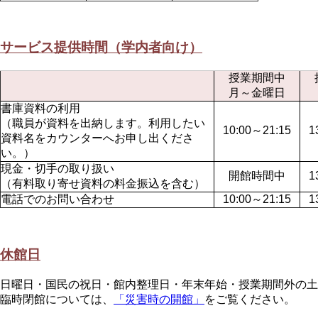
サービス提供時間（学内者向け）
授業期間中
月～金曜日
書庫資料の利用
（職員が資料を出納します。利用したい
10:00～21:15
1
資料名をカウンターへお申し出くださ
い。）
現金・切手の取り扱い
開館時間中
1
（有料取り寄せ資料の料金振込を含む）
電話でのお問い合わせ
10:00～21:15
1
休館日
日曜日・国民の祝日・館内整理日・年末年始・授業期間外の土
臨時閉館については、
「災害時の開館」
をご覧ください。