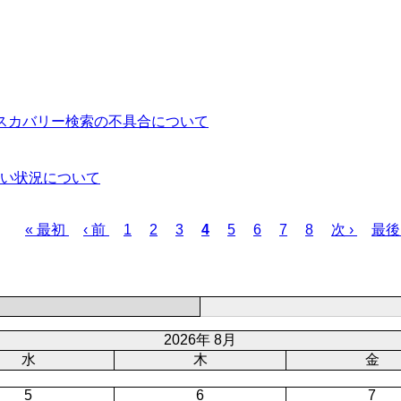
ィスカバリー検索の不具合について
い状況について
Page
Page
Page
Page
Page
Page
Page
先
« 最初
前
‹ 前
1
2
3
カ
4
5
6
7
8
次
次 ›
最
最後
頭
ペ
レ
ペ
終
ペ
ー
ン
ー
ペ
ー
ジ
ト
ジ
ー
ジ
ペ
ジ
ー
2026年 8月
ジ
水
木
金
5
6
7