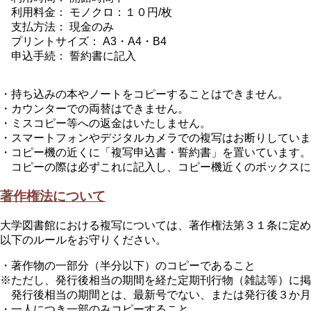
利用料金： モノクロ：１０円/枚
支払方法： 現金のみ
プリントサイズ： A3・A4・B4
申込手続： 誓約書に記入
・持ち込みの本やノートをコピーすることはできません。
・カウンターでの両替はできません。
・ミスコピー等への返金はいたしません。
・スマートフォンやデジタルカメラでの複写はお断りしていま
・コピー機の近くに「複写申込書・誓約書」を置いています。
コピーの際は必ずこれに記入し、コピー機近くのボックスに
著作権法について
大学図書館における複写については、著作権法第３１条に定め
以下のルールをお守りください。
・著作物の一部分（半分以下）のコピーであること
※ただし、発行後相当の期間を経た定期刊行物（雑誌等）に掲
発行後相当の期間とは、最新号でない、または発行後３か月
・一人につき一部のみコピーすること