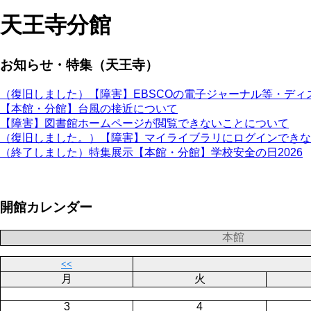
天王寺分館
お知らせ・特集（天王寺）
（復旧しました）【障害】EBSCOの電子ジャーナル等・デ
【本館・分館】台風の接近について
【障害】図書館ホームページが閲覧できないことについて
（復旧しました。）【障害】マイライブラリにログインできな
（終了しました）特集展示【本館・分館】学校安全の日2026
ペ
開館カレンダー
ー
ジ
送
本館
り
<<
月
火
3
4