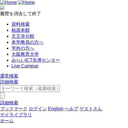
履歴を消去して終了
資料検索
柏原本館
天王寺分館
本学教員の方へ
学外の方へ
大阪教育大学
みらいICT先導センター
Live Campus
通常検索
詳細検索
詳細検索
ブックマーク
ログイン
English
ヘルプ
ゲストさん
マイライブラリ
ホーム