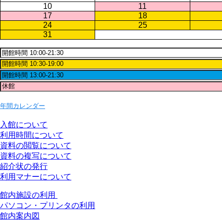
10
11
17
18
24
25
31
年間カレンダー
入館について
利用時間について
資料の閲覧について
資料の複写について
紹介状の発行
利用マナーについて
館内施設の利用
パソコン・プリンタの利用
館内案内図