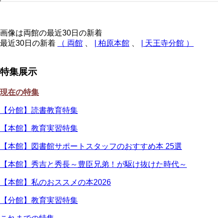
画像は両館の最近30日の新着
最近30日の新着
（ 両館
、
| 柏原本館
、
| 天王寺分館 ）
特集展示
現在の特集
【分館】読書教育特集
【本館】教育実習特集
【本館】図書館サポートスタッフのおすすめ本 25選
【本館】秀吉と秀長～豊臣兄弟！が駆け抜けた時代～
【本館】私のおススメの本2026
【分館】教育実習特集