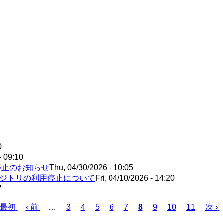
0
- 09:10
ビス停止のお知らせ
Thu, 04/30/2026 - 10:05
伴うリポジトリの利用停止について
Fri, 04/10/2026 - 14:20
7
rst
Previous
Page
Page
Page
Page
Page
Current
Page
Page
Page
Next
 最初
‹ 前
…
3
4
5
6
7
8
9
10
11
次 ›
age
page
page
page