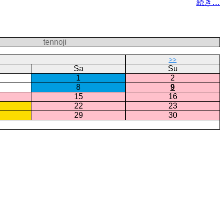
続き…
tennoji
>>
Sa
Su
1
2
8
9
15
16
22
23
29
30