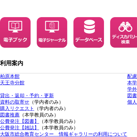
利用案内
柏原本館
配慮
天王寺分館
本学
学外
貸出・返却・予約・更新
図書
資料の取寄せ
（学内者のみ）
個人
購入リクエスト
（学内者のみ）
図書推薦
（本学教員のみ）
公費発注【図書】
（本学教員のみ）
公費発注【雑誌】
（本学教員のみ）
大阪市総合教育センター 情報ギャラリーの利用について