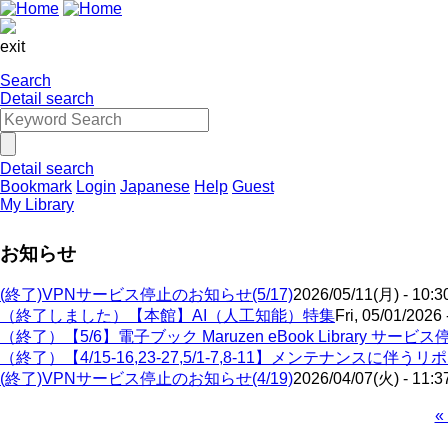
exit
Search
Detail search
Detail search
Bookmark
Login
Japanese
Help
Guest
My Library
お知らせ
(終了)VPNサービス停止のお知らせ(5/17)
2026/05/11(月) - 10:3
（終了しました）【本館】AI（人工知能）特集
Fri, 05/01/2026 
（終了）【5/6】電子ブック Maruzen eBook Library サー
（終了）【4/15-16,23-27,5/1-7,8-11】メンテナンスに
(終了)VPNサービス停止のお知らせ(4/19)
2026/04/07(火) - 11:3
Fi
«
p
Pagination