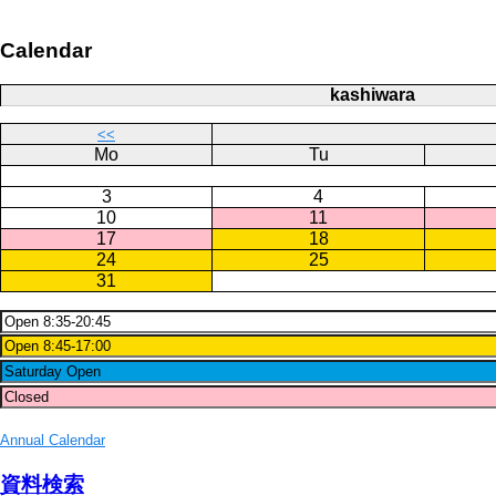
Calendar
kashiwara
<<
Mo
Tu
3
4
10
11
17
18
24
25
31
Annual Calendar
資料検索