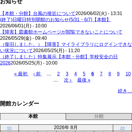
お知らせ
【本館・分館】台風の接近について
2026/06/02(火) - 13:31
(終了)日曜日特別開館のお知らせ(5/31・6/7)【本館】
2026/06/01(月) - 10:00
【障害】図書館ホームページが閲覧できないことについて
2026/05/29(金) - 09:40
（復旧しました。）【障害】マイライブラリにログインできな
い状況について
2026/05/25(月) - 11:20
（終了しました）特集展示【本館・分館】学校安全の日
2026
2026/05/25(月) - 10:00
Page
Page
Page
Page
Page
Page
Page
Pa
先
« 最初
前
‹ 前
…
2
3
4
5
カ
6
7
8
9
10
頭
ペ
…
次
次 ›
最
最後 »
レ
ペ
ペ
ー
ペ
終
ン
ー
続き…
ー
ジ
ー
ペ
ト
ジ
ジ
ジ
ー
ペ
送
開館カレンダー
ジ
ー
り
ジ
本館
分館
2026年 8月
<<
>>