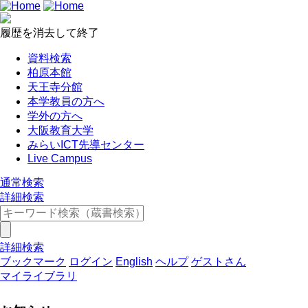
履歴を消去して終了
資料検索
柏原本館
天王寺分館
本学教員の方へ
学外の方へ
大阪教育大学
みらいICT先導センター
Live Campus
通常検索
詳細検索
詳細検索
ブックマーク
ログイン
English
ヘルプ
ゲストさん
マイライブラリ