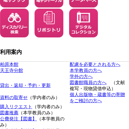
利用案内
柏原本館
配慮を必要とされる方へ
天王寺分館
本学教員の方へ
学外の方へ
図書館職員の方へ
（文献
貸出・返却・予約・更新
複写・現物貸借申込）
個人出版物・蔵書等の寄贈
資料の取寄せ
（学内者のみ）
をご検討の方へ
購入リクエスト
（学内者のみ）
図書推薦
（本学教員のみ）
公費発注【図書】
（本学教員の
み）